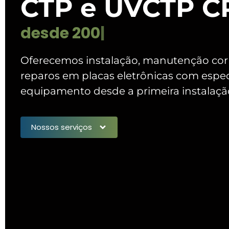
CTP e UVCTP 
d
e
s
d
e
2
0
0
9
|
Oferecemos instalação, manutenção corr
reparos em placas eletrônicas com espe
equipamento desde a primeira instalação
Nossos serviços